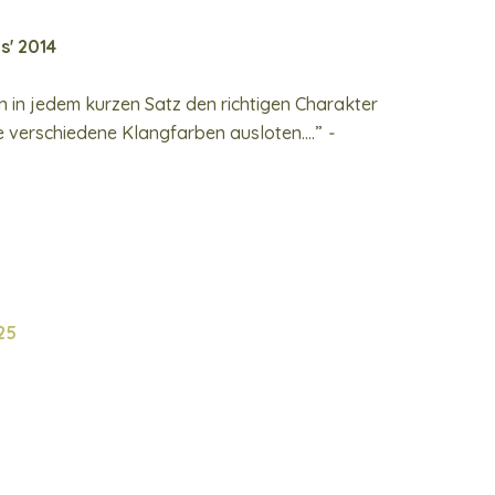
s' 2014
den in jedem kurzen Satz den richtigen Charakter
e verschiedene Klangfarben ausloten….”
-
25