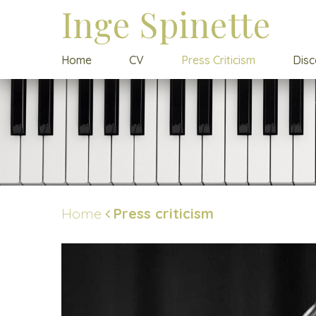
Inge Spinette
Home
CV
Press Criticism
Dis
Home
Press criticism