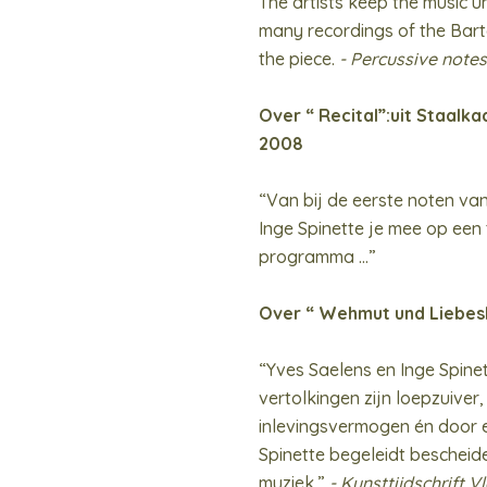
The artists keep the music u
many recordings of the Bart
the piece.
- Percussive notes
Over “ Recital”:uit Staalk
2008
“Van bij de eerste noten van
Inge Spinette je mee op een
programma …”
Over “ Wehmut und Liebes
“Yves Saelens en Inge Spine
vertolkingen zijn loepzuiver
inlevingsvermogen én door e
Spinette begeleidt bescheid
muziek.”
- Kunsttijdschrift 