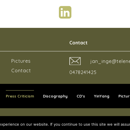
Contact
Pictures
jan_inge@telen
Contact
0478241425
Press Criticism
Discography
CD’s
YinYang
Pictur
INETTE -
ALGEMENE VOORWAARDEN
-
PRIVACY POLICY
-
ONTWI
perience on our website. If you continue to use this site we will assu