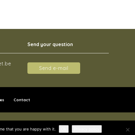
Send your question
et.be
Send e-mail
es
Contact
KKELD DOOR BEST4U GROUP
me that you are happy with it.
Ok
Privacy policy