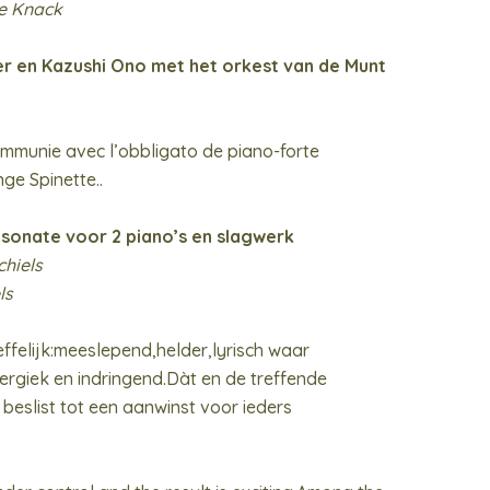
De Knack
r en Kazushi Ono met het orkest van de Munt
mmunie avec l’obbligato de piano-forte
ge Spinette..
sonate voor 2 piano’s en slagwerk
chiels
ls
ffelijk:meeslepend,helder,lyrisch waar
energiek en indringend.Dàt en de treffende
eslist tot een aanwinst voor ieders