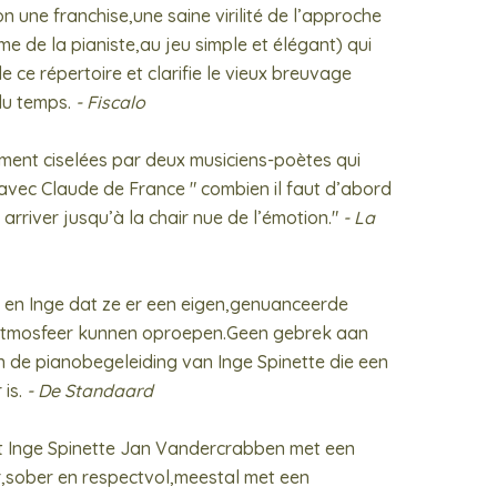
ion une franchise,une saine virilité de l’approche
e de la pianiste,au jeu simple et élégant) qui
 ce répertoire et clarifie le vieux breuvage
du temps.
- Fiscalo
ment ciselées par deux musiciens-poètes qui
vec Claude de France " combien il faut d’abord
arriver jusqu’à la chair nue de l’émotion."
- La
n en Inge dat ze er een eigen,genuanceerde
 atmosfeer kunnen oproepen.Geen gebrek aan
in de pianobegeleiding van Inge Spinette die een
 is.
- De Standaard
rt Inge Spinette Jan Vandercrabben met een
,sober en respectvol,meestal met een