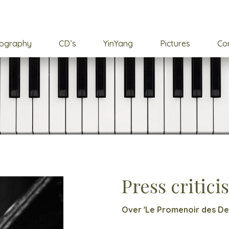
cography
CD’s
YinYang
Pictures
Co
Press critici
Over 'Le Promenoir des De