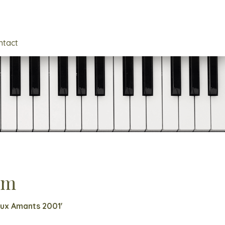
ntact
sm
ux Amants 2001'