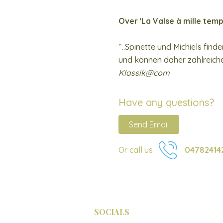
Over 'La Valse à mille temp
“..Spinette und Michiels fin
und können daher zahlreich
Klassik@com
Have any questions?
Send Email
Or call us
04782414
SOCIALS