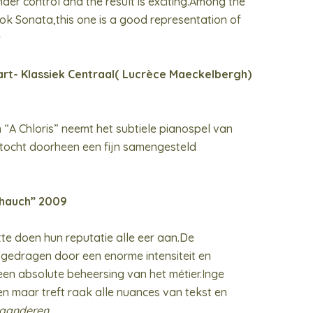
nder control and the result is exciting.Among the
ok Sonata,this one is a good representation of
aart- Klassiek Centraal( Lucrèce Maeckelbergh)
 “A Chloris” neemt het subtiele pianospel van
 tocht doorheen een fijn samengesteld
hauch” 2009
tte doen hun reputatie alle eer aan.De
, gedragen door een enorme intensiteit en
en absolute beheersing van het métier.Inge
en maar treft raak alle nuances van tekst en
Vlaanderen