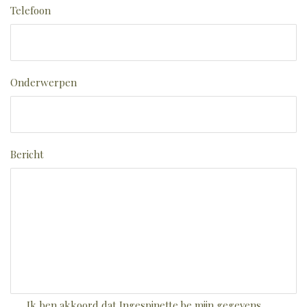
Telefoon
Onderwerpen
Bericht
Ik ben akkoord dat Ingespinette.be mijn gegevens